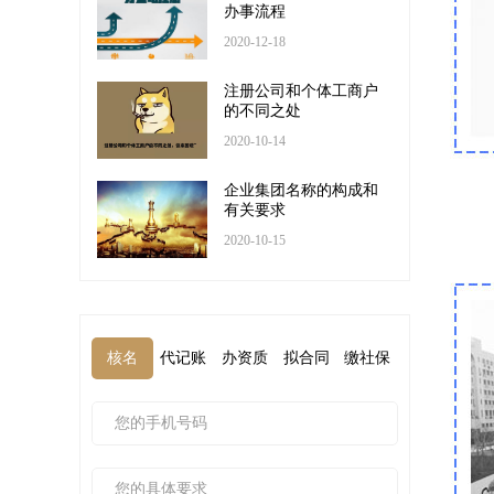
办事流程
2020-12-18
注册公司和个体工商户
的不同之处
2020-10-14
企业集团名称的构成和
有关要求
2020-10-15
核名
代记账
办资质
拟合同
缴社保
核名2
代记